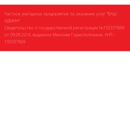
Частное унитарное предприятие по оказанию услуг "ВАШ
АДМИН"
Свидетельство о государственной регистрации №192337869
от 09.09.2014, выданное Минским Горисполкомом. УНП -
192337869