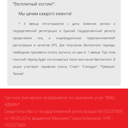
"бесплатный хостинг".
Мы ценим каждого клиента!
* 3 месяца отсчитываются с даты внесения записи о
государственной регистрации в Единый государственный регистр
юридических лиц и индивидуальных предпринимателей
(регистрации в качестве ИП). Для получения бесплатного периода,
необходимо произвести оплату хостинга на срок от 1 месяца. При этом
платный период будет отсчитываться после окончания бесплатного. В
акции участвуют тарифные планы "Старт", "Стандарт", "Премиум",
"Бизнес".
Частное унитарное предприятие по оказанию услуг "ВАШ
АДМИН"
Свидетельство о государственной регистрации №192337869
от 09.09.2014, выданное Минским Горисполкомом. УНП -
192337869